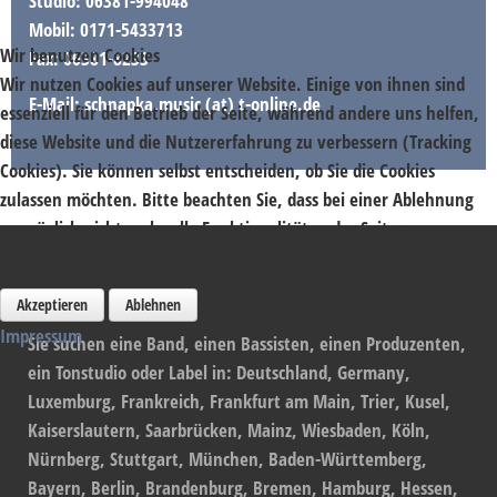
Studio: 06381-994048
Mobil: 0171-5433713
Wir benutzen Cookies
Fax: 06381-8233
Wir nutzen Cookies auf unserer Website. Einige von ihnen sind
E-Mail: schnapka.music (at) t-online.de
essenziell für den Betrieb der Seite, während andere uns helfen,
diese Website und die Nutzererfahrung zu verbessern (Tracking
Cookies). Sie können selbst entscheiden, ob Sie die Cookies
zulassen möchten. Bitte beachten Sie, dass bei einer Ablehnung
womöglich nicht mehr alle Funktionalitäten der Seite zur
Verfügung stehen.
Info
Akzeptieren
Ablehnen
Impressum
Sie suchen eine Band, einen Bassisten, einen Produzenten,
ein Tonstudio oder Label in: Deutschland, Germany,
Luxemburg, Frankreich, Frankfurt am Main, Trier, Kusel,
Kaiserslautern, Saarbrücken, Mainz, Wiesbaden, Köln,
Nürnberg, Stuttgart, München, Baden-Württemberg,
Bayern, Berlin, Brandenburg, Bremen, Hamburg, Hessen,