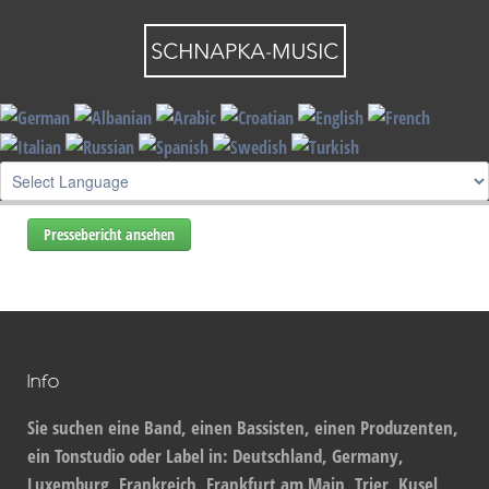
By visiting our website you agree that we are using cookies to ensure you to get
the best experience.
Read more
I understand !
Die Rheinpfalz - Schnapka-Connection - Jazzbrunch -
Oberalben - 11.11.2014
Pressebericht ansehen
Info
Sie suchen eine Band, einen Bassisten, einen Produzenten,
ein Tonstudio oder Label in: Deutschland, Germany,
Luxemburg, Frankreich, Frankfurt am Main, Trier, Kusel,