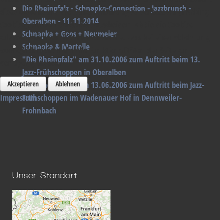
Die Rheinpfalz - Schnapka-Connection - Jazzbrunch -
diese Website und die Nutzererfahrung zu verbessern (Tracking
Oberalben - 11.11.2014
Cookies). Sie können selbst entscheiden, ob Sie die Cookies
Schnapka + Goos + Neumeier
zulassen möchten. Bitte beachten Sie, dass bei einer Ablehnung
Schnapka & Martelle
womöglich nicht mehr alle Funktionalitäten der Seite zur
"Die Rheinpfalz" am 31.10.2006 zum Auftritt beim 13.
Verfügung stehen.
Jazz-Frühschoppen in Oberalben
Akzeptieren
Ablehnen
"Die Rheinpfalz" am 13.06.2006 zum Auftritt beim Jazz-
Impressum
Frühschoppen im Wadenauer Hof in Dennweiler-
Frohnbach
Unser Standort