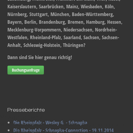
Kaiserslautern, Saarbrücken, Mainz, Wiesbaden, Köln,
Nürnberg, Stuttgart, München, Baden-Württemberg,
Bayern, Berlin, Brandenburg, Bremen, Hamburg, Hessen,
Mecklenburg-Vorpommern, Niedersachsen, Nordrhein-
Westfalen, Rheinland-Pfalz, Saarland, Sachsen, Sachsen-
Anhalt, Schleswig-Holstein, Thüringen?
Dann sind Sie hier genau richtig!
Buchungsanfrage
Presseberichte
Wir benutzen Cookies
Die Rheinpfalz - Wesley G. - Schnapka
Wir nutzen Cookies auf unserer Website. Einige von ihnen sind
Die Rheinpfalz - Schnapka-Connection - 19.11.2014
essenziell für den Betrieb der Seite, während andere uns helfen,