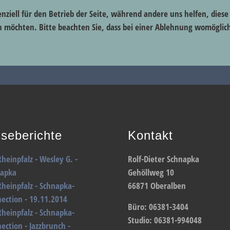
enziell für den Betrieb der Seite, während andere uns helfen, dies
sen möchten. Bitte beachten Sie, dass bei einer Ablehnung womöglic
seberichte
Kontakt
Rheinpfalz - Wesley G. -
Rolf-Dieter Schnapka
napka
Gehöllweg 10
Rheinpfalz - Schnapka-
66871 Oberalben
ection - 19.11.2014
Büro: 06381-3404
Rheinpfalz - Schnapka-
Studio: 06381-994048
ection - Jazzbrunch -