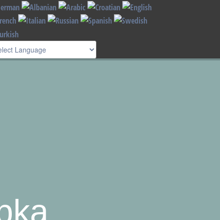
Read more
I understand !
apka
CD