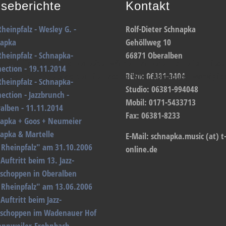
seberichte
Kontakt
Rheinpfalz - Wesley G. -
Rolf-Dieter Schnapka
napka
Gehöllweg 10
Rheinpfalz - Schnapka-
66871 Oberalben
enziell für den Betrieb der Seite, während andere uns helfen, dies
ection - 19.11.2014
sen möchten. Bitte beachten Sie, dass bei einer Ablehnung womöglic
Büro: 06381-3404
Rheinpfalz - Schnapka-
Studio: 06381-994048
ection - Jazzbrunch -
Mobil: 0171-5433713
alben - 11.11.2014
Fax: 06381-8233
apka + Goos + Neumeier
apka & Martelle
E-Mail: schnapka.music (at) t
 Rheinpfalz" am 31.10.2006
online.de
Auftritt beim 13. Jazz-
schoppen in Oberalben
 Rheinpfalz" am 13.06.2006
Auftritt beim Jazz-
schoppen im Wadenauer Hof
ennweiler-Frohnbach