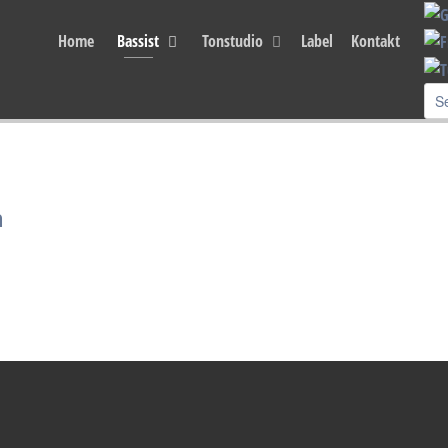
ou agree that we are using cookies to ensure you to get the best experience.
Home
Bassist
Tonstudio
Label
Kontakt
falz - Wesley G. - Schnapka
a