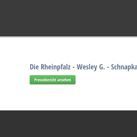
By visiting our website y
Startseite
Bassist
Presse
Die Rheinp
Die Rheinpfalz - Wesley G. - Schnapk
Pressebericht ansehen