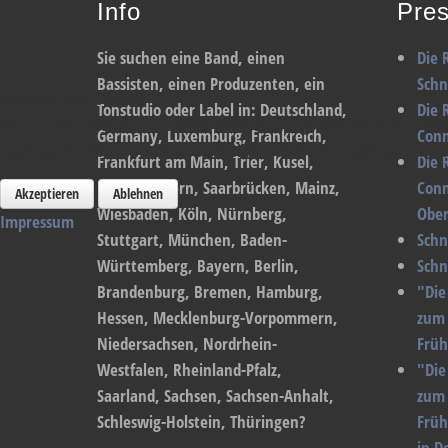
Info
Pres
Sie suchen eine Band, einen
Die 
Bassisten, einen Produzenten, ein
Sch
Wir benutzen Cookies
Tonstudio oder Label in: Deutschland,
Die 
Wir nutzen Cookies auf unserer Website. Einige von ihnen sind ess
Germany, Luxemburg, Frankreich,
Conn
Cookies). Sie können selbst entscheiden, ob Sie die Cookies zulas
Frankfurt am Main, Trier, Kusel,
Die 
Kaiserslautern, Saarbrücken, Mainz,
Conn
Akzeptieren
Ablehnen
Wiesbaden, Köln, Nürnberg,
Ober
Impressum
Stuttgart, München, Baden-
Schn
Württemberg, Bayern, Berlin,
Schn
Brandenburg, Bremen, Hamburg,
"Die
Hessen, Mecklenburg-Vorpommern,
zum 
Niedersachsen, Nordrhein-
Früh
Westfalen, Rheinland-Pfalz,
"Die
Saarland, Sachsen, Sachsen-Anhalt,
zum 
Schleswig-Holstein, Thüringen?
Früh
in D