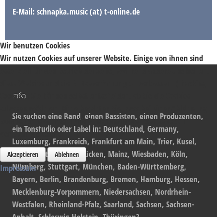
E-Mail: schnapka.music (at) t-online.de
Wir benutzen Cookies
Wir nutzen Cookies auf unserer Website. Einige von ihnen sind
essenziell für den Betrieb der Seite, während andere uns helfen,
diese Website und die Nutzererfahrung zu verbessern (Tracking
Cookies). Sie können selbst entscheiden, ob Sie die Cookies
Info
zulassen möchten. Bitte beachten Sie, dass bei einer Ablehnung
Sie suchen eine Band, einen Bassisten, einen Produzenten,
womöglich nicht mehr alle Funktionalitäten der Seite zur
ein Tonstudio oder Label in: Deutschland, Germany,
Verfügung stehen.
Luxemburg, Frankreich, Frankfurt am Main, Trier, Kusel,
Kaiserslautern, Saarbrücken, Mainz, Wiesbaden, Köln,
Akzeptieren
Ablehnen
Nürnberg, Stuttgart, München, Baden-Württemberg,
Impressum
Bayern, Berlin, Brandenburg, Bremen, Hamburg, Hessen,
Mecklenburg-Vorpommern, Niedersachsen, Nordrhein-
Westfalen, Rheinland-Pfalz, Saarland, Sachsen, Sachsen-
Anhalt, Schleswig-Holstein, Thüringen?