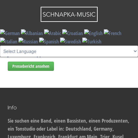
By visiting our website you agree that we are using cookies to ensure you to get
the best experience.
Read more
I understand !
"Die Rheinpfalz" am 31.10.2006 zum Auftritt beim 13.
Jazz-Frühschoppen in Oberalben
Pressebericht ansehen
Info
Sie suchen eine Band, einen Bassisten, einen Produzenten,
ein Tonstudio oder Label in: Deutschland, Germany,
Luxemburg, Frankreich, Frankfurt am Main, Trier, Kusel,