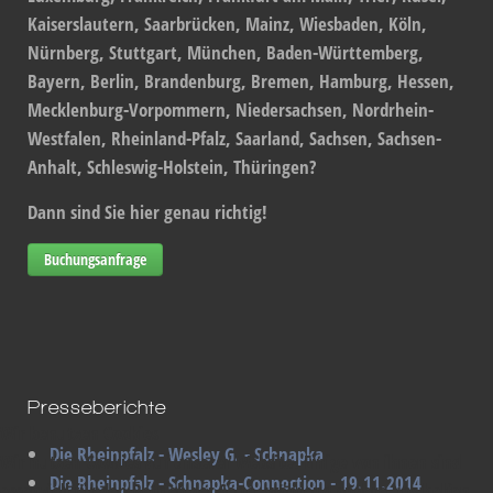
Kaiserslautern, Saarbrücken, Mainz, Wiesbaden, Köln,
Nürnberg, Stuttgart, München, Baden-Württemberg,
Bayern, Berlin, Brandenburg, Bremen, Hamburg, Hessen,
Mecklenburg-Vorpommern, Niedersachsen, Nordrhein-
Westfalen, Rheinland-Pfalz, Saarland, Sachsen, Sachsen-
Anhalt, Schleswig-Holstein, Thüringen?
Dann sind Sie hier genau richtig!
Buchungsanfrage
Presseberichte
Wir benutzen Cookies
Die Rheinpfalz - Wesley G. - Schnapka
Wir nutzen Cookies auf unserer Website. Einige von ihnen sind
Die Rheinpfalz - Schnapka-Connection - 19.11.2014
essenziell für den Betrieb der Seite, während andere uns helfen,