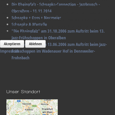
Die Rheinpfalz - Schnapka-Connection - Jazzbrunch -
diese Website und die Nutzererfahrung zu verbessern (Tracking
Oberalben - 11.11.2014
Cookies). Sie können selbst entscheiden, ob Sie die Cookies
Schnapka + Goos + Neumeier
zulassen möchten. Bitte beachten Sie, dass bei einer Ablehnung
Schnapka & Martelle
womöglich nicht mehr alle Funktionalitäten der Seite zur
"Die Rheinpfalz" am 31.10.2006 zum Auftritt beim 13.
Verfügung stehen.
Jazz-Frühschoppen in Oberalben
Akzeptieren
Ablehnen
"Die Rheinpfalz" am 13.06.2006 zum Auftritt beim Jazz-
Impressum
Frühschoppen im Wadenauer Hof in Dennweiler-
Frohnbach
Unser Standort