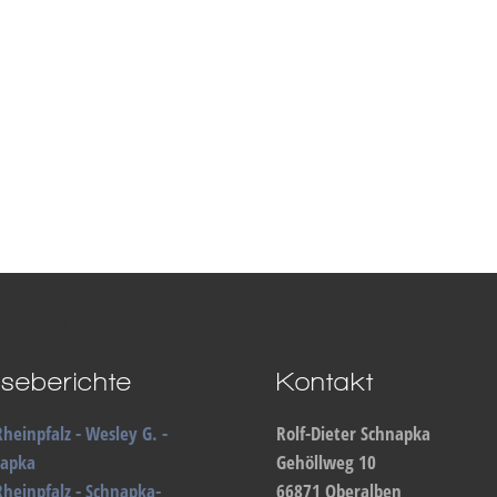
enziell für den Betrieb der Seite, während andere uns helfen, dies
sen möchten. Bitte beachten Sie, dass bei einer Ablehnung womöglic
seberichte
Kontakt
Rheinpfalz - Wesley G. -
Rolf-Dieter Schnapka
napka
Gehöllweg 10
Rheinpfalz - Schnapka-
66871 Oberalben