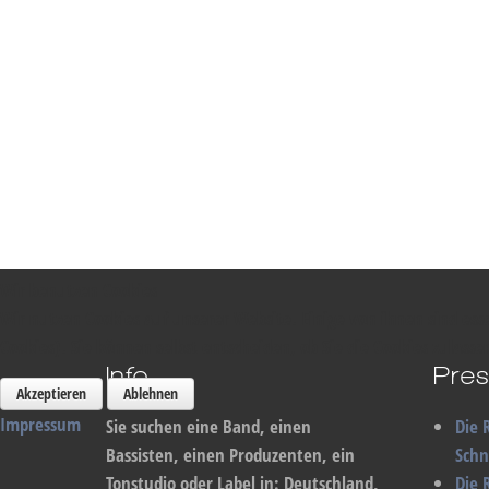
Wir benutzen Cookies
Wir nutzen Cookies auf unserer Website. Einige von ihnen sind ess
Cookies). Sie können selbst entscheiden, ob Sie die Cookies zulas
Info
Pres
Akzeptieren
Ablehnen
Impressum
Sie suchen eine Band, einen
Die 
Bassisten, einen Produzenten, ein
Sch
Tonstudio oder Label in: Deutschland,
Die 