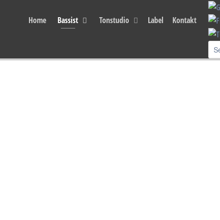
ou agree that we are using cookies to ensure you to get the best experience.
Home
Bassist
Tonstudio
Label
Kontakt
ster - I try again