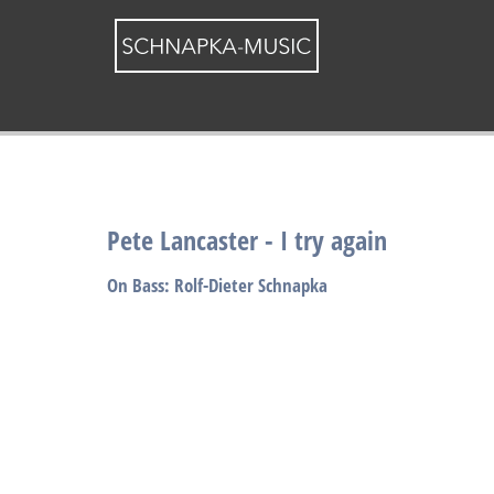
By visiting our website y
Startseite
Bassist
Videos
Pete Lanca
Pete Lancaster - I try again
On Bass: Rolf-Dieter Schnapka