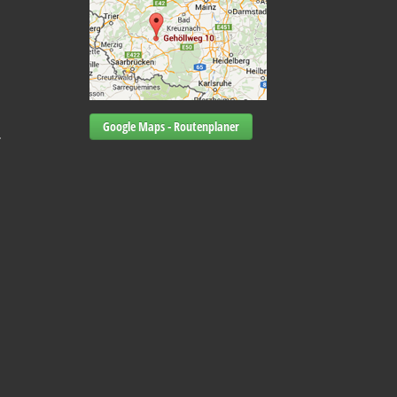
Google Maps - Routenplaner
-